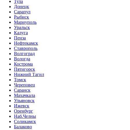
Тула
Донецк
Сарапул
Рыбиск
Мариуполь
Уральск
Калуга
Пенза
Нефтекамск
Ставрополь
Волгоград
Вологда
Кострома
Пятигорск
Нижний Тагил
Томск
Череповец
Саранск
Махачкала
Ульяновск
Ижевск
Оренбург
Наб.Челны
Соликамск
Балаково