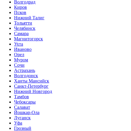
Волгодрад
Киров
Псков
Нижний Талиг
Тольятти
Челябинск
Самара
Магнитогорск
Ухта
Иваново
Орел
Муром
Сочи
Астрахань
Волгодонск
Ханты Мансийск
Санкт-Петербург
Нижний Новгород
Тамбов
Чебоксары
Салават
Йошкар-Ола
Луганск
Уфа
Грозный